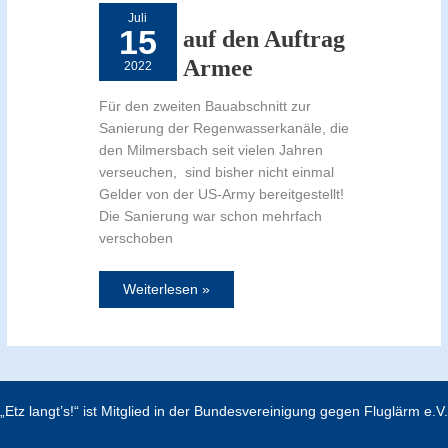
den
Juli
Auftrag
15
der
Warten auf den Auftrag
US-
Armee
der US- Armee
2022
Für den zweiten Bauabschnitt zur
Sanierung der Regenwasserkanäle, die
den Milmersbach seit vielen Jahren
verseuchen, sind bisher nicht einmal
Gelder von der US-Army bereitgestellt!
Die Sanierung war schon mehrfach
verschoben
Weiterlesen »
„Etz langt’s!“ ist Mitglied in der Bundesvereinigung gegen Fluglärm e.V.