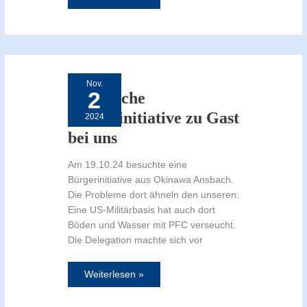
Japanische
Bürgerinitiative
zu
Nov.
Gast
2
bei
Japanische
uns
Bürgerinitiative zu Gast
2024
bei uns
Am 19.10.24 besuchte eine
Bürgerinitiative aus Okinawa Ansbach.
Die Probleme dort ähneln den unseren:
Eine US-Militärbasis hat auch dort
Böden und Wasser mit PFC verseucht.
Die Delegation machte sich vor
Weiterlesen »