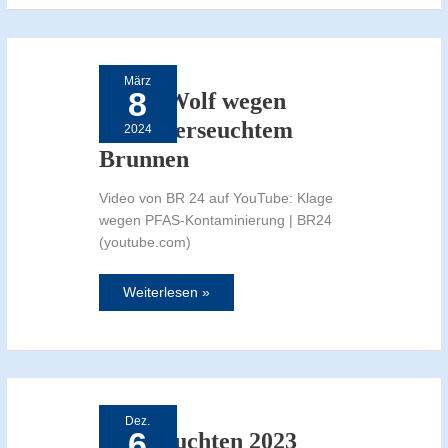
Klage
Wolf
wegen
März
PFAS
8
verseuchtem
Klage Wolf wegen
Brunnen
PFAS verseuchtem
2024
Brunnen
Video von BR 24 auf YouTube: Klage
wegen PFAS-Kontaminierung | BR24
(youtube.com)
Weiterlesen »
Heimleuchten
2023
Dez.
6
Heimleuchten 2023