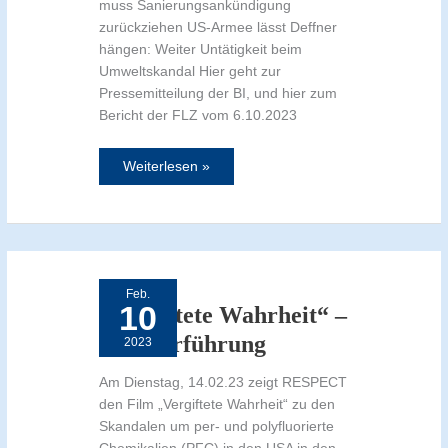
muss Sanierungsankündigung
zurückziehen US-Armee lässt Deffner
hängen: Weiter Untätigkeit beim
Umweltskandal Hier geht zur
Pressemitteilung der BI, und hier zum
Bericht der FLZ vom 6.10.2023
Weiterlesen »
„Vergiftete
Wahrheit“
–
Feb.
Filmvorführung
10
„Vergiftete Wahrheit“ –
Filmvorführung
2023
Am Dienstag, 14.02.23 zeigt RESPECT
den Film „Vergiftete Wahrheit“ zu den
Skandalen um per- und polyfluorierte