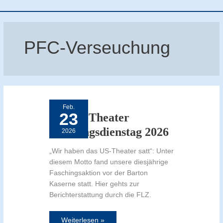
PFC-Verseuchung
Trump-
Theater
Faschingsdienstag
Feb.
2026
23
Trump-Theater
Faschingsdienstag 2026
2026
„Wir haben das US-Theater satt“: Unter
diesem Motto fand unsere diesjährige
Faschingsaktion vor der Barton
Kaserne statt. Hier gehts zur
Berichterstattung durch die FLZ.
Weiterlesen »