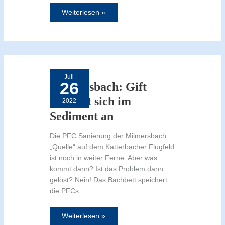
Weiterlesen »
Milmersbach:
Gift
reichert
Juli
sich
26
im
Milmersbach: Gift
Sediment
an
reichert sich im
2022
Sediment an
Die PFC Sanierung der Milmersbach
„Quelle“ auf dem Katterbacher Flugfeld
ist noch in weiter Ferne. Aber was
kommt dann? Ist das Problem dann
gelöst? Nein! Das Bachbett speichert
die PFCs
Weiterlesen »