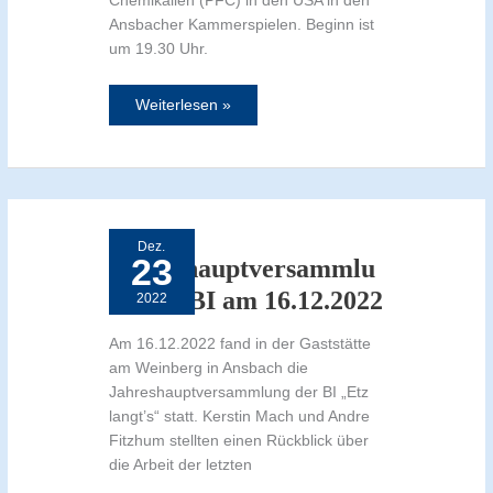
Chemikalien (PFC) in den USA in den
Ansbacher Kammerspielen. Beginn ist
um 19.30 Uhr.
Weiterlesen »
Jahreshauptversammlung
der
BI
Dez.
am
23
16.12.2022
Jahreshauptversammlu
ng der BI am 16.12.2022
2022
Am 16.12.2022 fand in der Gaststätte
am Weinberg in Ansbach die
Jahreshauptversammlung der BI „Etz
langt’s“ statt. Kerstin Mach und Andre
Fitzhum stellten einen Rückblick über
die Arbeit der letzten