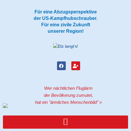
Zum
Inhalt
Für eine Abzugsperspektive
springen
der US-Kampfhubschrauber.
Für eine zivile Zukunft
unserer Region!
F
U
a
s
c
e
e
r
b
-
o
p
Wer nächtlichen Fluglärm
o
l
k
u
der Bevölkerung zumutet,
s
hat ein "ärmliches Menschenbild" »