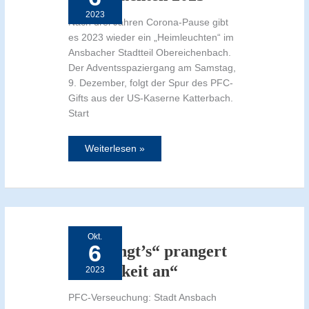
2023
Nach drei Jahren Corona-Pause gibt
es 2023 wieder ein „Heimleuchten“ im
Ansbacher Stadtteil Obereichenbach.
Der Adventsspaziergang am Samstag,
9. Dezember, folgt der Spur des PFC-
Gifts aus der US-Kaserne Katterbach.
Start
Weiterlesen »
„Etz
langt’s“
prangert
Okt.
Untätigkeit
6
an“
„Etz langt’s“ prangert
Untätigkeit an“
2023
PFC-Verseuchung: Stadt Ansbach