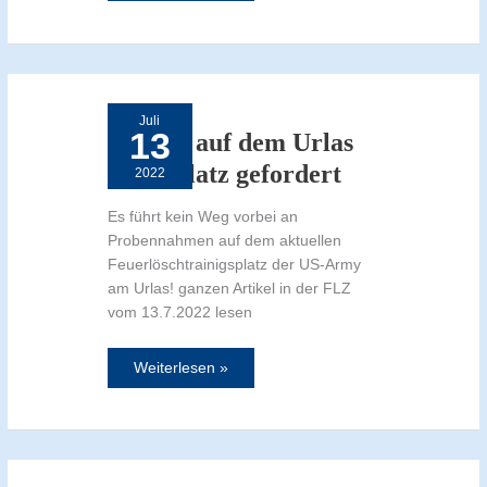
Proben
auf
dem
Juli
Urlas
13
Löschplatz
Proben auf dem Urlas
gefordert
Löschplatz gefordert
2022
Es führt kein Weg vorbei an
Probennahmen auf dem aktuellen
Feuerlöschtrainigsplatz der US-Army
am Urlas! ganzen Artikel in der FLZ
vom 13.7.2022 lesen
Weiterlesen »
Warten
auf