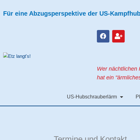
Zum
Inhalt
Für eine Abzugsperspektive der US-Kampfhubs
springen
F
U
a
s
c
e
e
r
b
-
o
p
Wer nächtlichen 
o
l
k
u
hat ein "ärmlich
s
US-Hubschrauberlärm
P
Termine und Kontakt