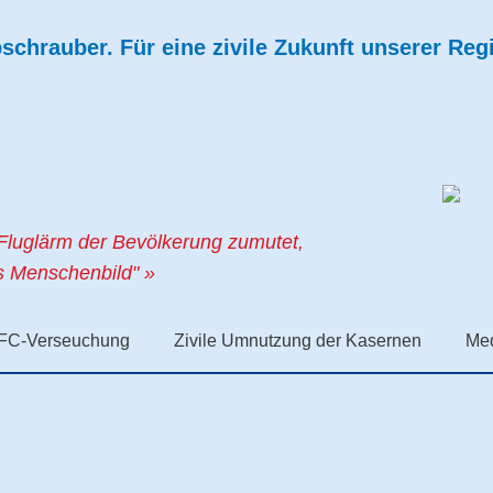
chrauber. Für eine zivile Zukunft unserer Reg
Fluglärm der Bevölkerung zumutet,
es Menschenbild" »
FC-Verseuchung
Zivile Umnutzung der Kasernen
Me