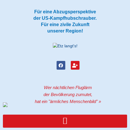
Zum
Inhalt
Für eine Abzugsperspektive
springen
der US-Kampfhubschrauber.
Für eine zivile Zukunft
unserer Region!
F
U
a
s
c
e
e
r
b
-
o
p
Wer nächtlichen Fluglärm
o
l
k
u
der Bevölkerung zumutet,
s
hat ein "ärmliches Menschenbild" »