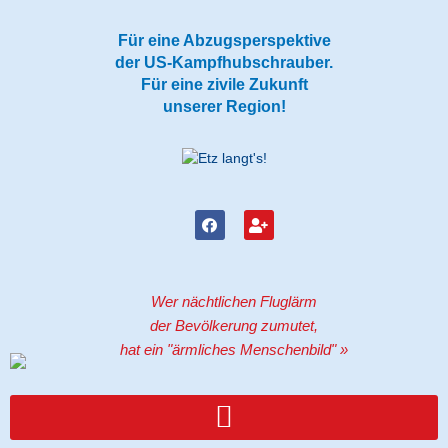
Zum
Inhalt
Für eine Abzugsperspektive
springen
der US-Kampfhubschrauber.
Für eine zivile Zukunft
unserer Region!
F
U
a
s
c
e
e
r
b
-
o
p
Wer nächtlichen Fluglärm
o
l
k
u
der Bevölkerung zumutet,
s
hat ein "ärmliches Menschenbild" »