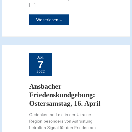
[…]
Weiterlesen »
Ansbacher
Friedenskundgebung:
Ostersamstag,
Apr.
16.
7
April
2022
Ansbacher
Friedenskundgebung:
Ostersamstag, 16. April
Gedenken an Leid in der Ukraine –
Region besonders von Aufrüstung
betroffen Signal für den Frieden am