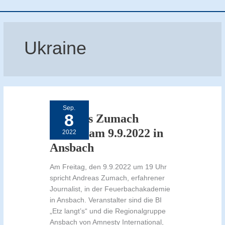
Ukraine
Andreas
Zumach
spricht
Sep.
am
8
9.9.2022
Andreas Zumach
in
Ansbach
spricht am 9.9.2022 in
2022
Ansbach
Am Freitag, den 9.9.2022 um 19 Uhr
spricht Andreas Zumach, erfahrener
Journalist, in der Feuerbachakademie
in Ansbach. Veranstalter sind die BI
„Etz langt’s“ und die Regionalgruppe
Ansbach von Amnesty International,