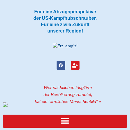
Zum
Inhalt
Für eine Abzugsperspektive
springen
der US-Kampfhubschrauber.
Für eine zivile Zukunft
unserer Region!
F
U
a
s
c
e
e
r
b
-
o
p
Wer nächtlichen Fluglärm
o
l
k
u
der Bevölkerung zumutet,
s
hat ein "ärmliches Menschenbild" »