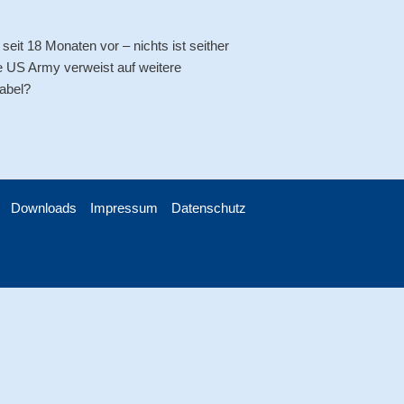
eit 18 Monaten vor – nichts ist seither
die US Army verweist auf weitere
abel?
Downloads
Impressum
Datenschutz