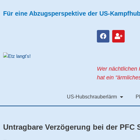
Zum
Inhalt
Für eine Abzugsperspektive der US-Kampfhubs
springen
F
U
a
s
c
e
e
r
b
-
o
p
Wer nächtlichen 
o
l
k
u
hat ein "ärmlich
s
US-Hubschrauberlärm
P
Untragbare Verzögerung bei der PFC 