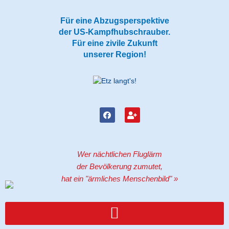
Zum
Inhalt
Für eine Abzugsperspektive
springen
der US-Kampfhubschrauber.
Für eine zivile Zukunft
unserer Region!
F
U
a
s
c
e
e
r
b
-
o
p
Wer nächtlichen Fluglärm
o
l
k
u
der Bevölkerung zumutet,
s
hat ein "ärmliches Menschenbild" »