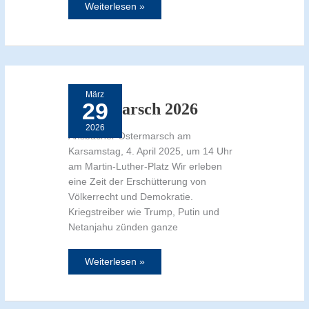
Weiterlesen »
Ostermarsch
2026
März
29
Ostermarsch 2026
2026
Ansbacher Ostermarsch am
Karsamstag, 4. April 2025, um 14 Uhr
am Martin-Luther-Platz Wir erleben
eine Zeit der Erschütterung von
Völkerrecht und Demokratie.
Kriegstreiber wie Trump, Putin und
Netanjahu zünden ganze
Weiterlesen »