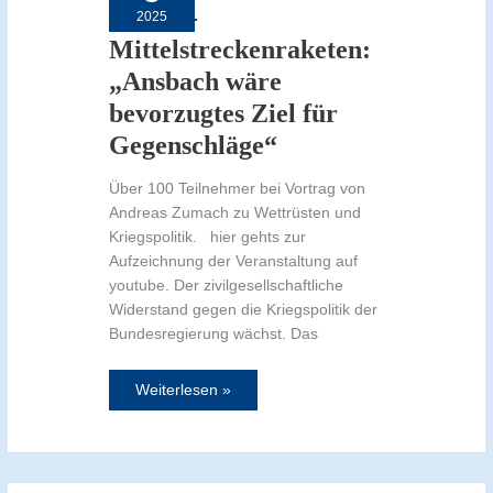
wäre
von US-
2025
bevorzugtes
Ziel
Mittelstreckenraketen:
für
Gegenschläge“
„Ansbach wäre
bevorzugtes Ziel für
Gegenschläge“
Über 100 Teilnehmer bei Vortrag von
Andreas Zumach zu Wettrüsten und
Kriegspolitik. hier gehts zur
Aufzeichnung der Veranstaltung auf
youtube. Der zivilgesellschaftliche
Widerstand gegen die Kriegspolitik der
Bundesregierung wächst. Das
Weiterlesen »
Ostermarsch