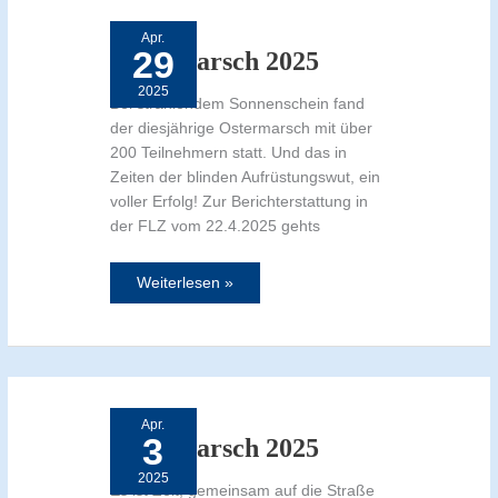
2025
Apr.
29
Ostermarsch 2025
2025
Bei strahlendem Sonnenschein fand
der diesjährige Ostermarsch mit über
200 Teilnehmern statt. Und das in
Zeiten der blinden Aufrüstungswut, ein
voller Erfolg! Zur Berichterstattung in
der FLZ vom 22.4.2025 gehts
Weiterlesen »
Ostermarsch
2025
Apr.
3
Ostermarsch 2025
2025
Es ist Zeit, gemeinsam auf die Straße