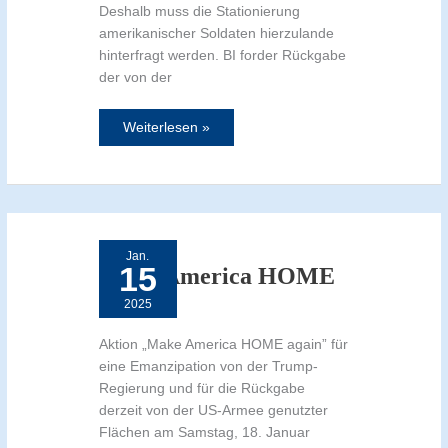
Deshalb muss die Stationierung
amerikanischer Soldaten hierzulande
hinterfragt werden. BI forder Rückgabe
der von der
Weiterlesen »
Make
America
HOME
Jan.
again
15
Make America HOME
again
2025
Aktion „Make America HOME again” für
eine Emanzipation von der Trump-
Regierung und für die Rückgabe
derzeit von der US-Armee genutzter
Flächen am Samstag, 18. Januar