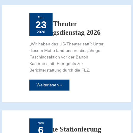
Trump-
Theater
Faschingsdienstag
Feb.
2026
23
Trump-Theater
Faschingsdienstag 2026
2026
„Wir haben das US-Theater satt“: Unter
diesem Motto fand unsere diesjährige
Faschingsaktion vor der Barton
Kaserne statt. Hier gehts zur
Berichterstattung durch die FLZ.
Weiterlesen »
Mögliche
Stationierung
von
Nov.
US-
6
Mittelstreckenraketen:
Mögliche Stationierung
„Ansbach