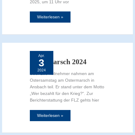
2025, um 11 Uhr vor
Weiterlesen »
Ostermarsch
2024
Apr.
3
Ostermarsch 2024
2024
Über 200 Teilnehmer nahmen am
Ostersamstag am Ostermarsch in
Ansbach teil. Er stand unter dem Motto
„Wer bezahlt für den Krieg?“. Zur
Berichterstattung der FLZ gehts hier
Weiterlesen »