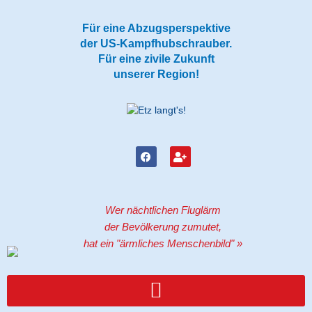
Zum
Inhalt
Für eine Abzugsperspektive
springen
der US-Kampfhubschrauber.
Für eine zivile Zukunft
unserer Region!
F
U
a
s
c
e
e
r
b
-
o
p
Wer nächtlichen Fluglärm
o
l
k
u
der Bevölkerung zumutet,
s
hat ein "ärmliches Menschenbild" »