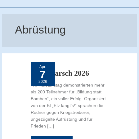
Abrüstung
Ostermarsch
2026
Apr.
7
Ostermarsch 2026
2026
Am Karsamstag demonstrierten mehr
als 200 Teilnehmer für „Bildung statt
Bomben“, ein voller Erfolg. Organisiert
von der BI „Etz langt’s!“ sprachen die
Redner gegen Kriegstreiberei,
ungezügelte Aufrüstung und für
Frieden […]