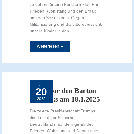
zu gehen für eine Kurskorrektur. Für
Frieden, Wohlstand und den Erhalt
unseres Sozialstaats. Gegen
Militarisierung und die bittere Aussicht,
unsere Kinder in den
Weiterlesen »
Demo
vor
den
Jan.
Barton
20
Barracks
Demo vor den Barton
am
18.1.2025
Barracks am 18.1.2025
2025
Die zweite Präsidentschaft Trumps
dient nicht der Sicherheit
Deutschlands, sondern gefährdet
Frieden, Wohlstand und Demokratie.