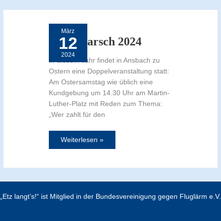
Ostermarsch
2024
März
12
Ostermarsch 2024
2024
In diesem Jahr findet in Ansbach zu
Ostern eine Doppelveranstaltung statt:
Am Ostersamstag wie üblich eine
Kundgebung um 14.30 Uhr am Martin-
Luther-Platz mit Reden zum Thema:
„Wer zahlt für den
Weiterlesen »
„Etz langt’s!“ ist Mitglied in der Bundesvereinigung gegen Fluglärm e.V.