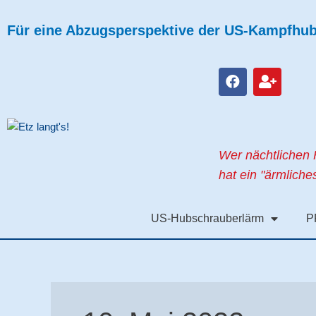
Zum
Inhalt
Für eine Abzugsperspektive der US-Kampfhubs
springen
F
U
a
s
c
e
e
r
b
-
o
p
Wer nächtlichen 
o
l
k
u
hat ein "ärmlich
s
US-Hubschrauberlärm
P