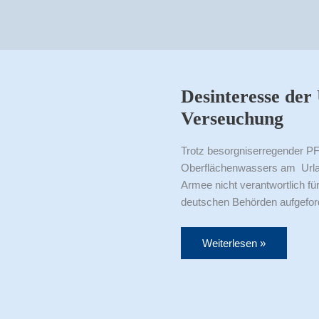
Desinteresse
der
US
Desinteresse de
–
Armee
Verseuchung
an
PFC
Verseuchung
Trotz besorgniserregender P
Oberflächenwassers am Urlas 
Armee nicht verantwortlich fü
deutschen Behörden aufgefor
Weiterlesen »