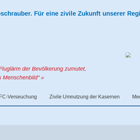
chrauber. Für eine zivile Zukunft unserer Reg
Fluglärm der Bevölkerung zumutet,
es Menschenbild" »
FC-Verseuchung
Zivile Umnutzung der Kasernen
Me